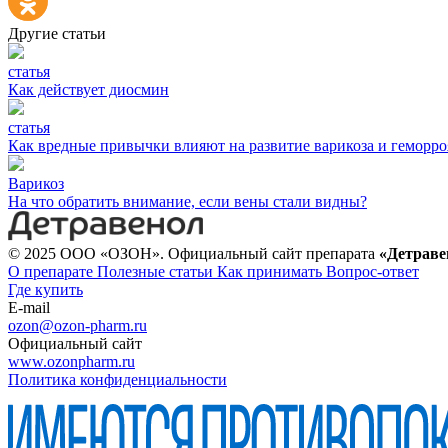
Другие статьи
статья
Как действует диосмин
статья
Как вредные привычки влияют на развитие варикоза и геморро
Варикоз
На что обратить внимание, если вены стали видны?
© 2025 ООО «ОЗОН». Официальный сайт препарата
«Детраве
О препарате
Полезные статьи
Как принимать
Вопрос-ответ
Где купить
E-mail
ozon@ozon-pharm.ru
Официальный сайт
www.ozonpharm.ru
Политика конфиденциальности