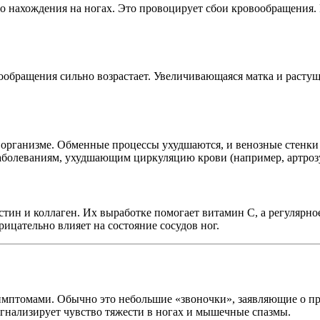
го нахождения на ногах. Это провоцирует сбои кровообращения.
ообращения сильно возрастает. Увеличивающаяся матка и расту
 в организме. Обменные процессы ухудшаются, и венозные стенк
аболеваниям, ухудшающим циркуляцию крови (например, артрозу
стин и коллаген. Их выработке помогает витамин С, а регулярно
ицательно влияет на состояние сосудов ног.
мптомами. Обычно это небольшие «звоночки», заявляющие о проб
сигнализирует чувство тяжести в ногах и мышечные спазмы.