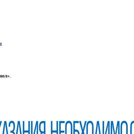
я
нол»
.